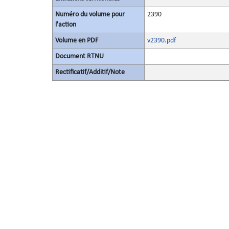
Numéro du volume pour
2390
l'action
Volume en PDF
v2390.pdf
Document RTNU
Rectificatif/Additif/Note