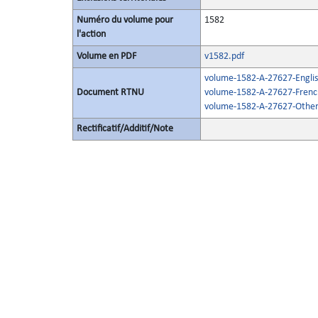
Numéro du volume pour
1582
l'action
Volume en PDF
v1582.pdf
volume-1582-A-27627-Englis
Document RTNU
volume-1582-A-27627-Frenc
volume-1582-A-27627-Other
Rectificatif/Additif/Note