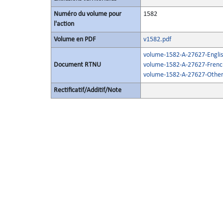
Numéro du volume pour
1582
l'action
Volume en PDF
v1582.pdf
volume-1582-A-27627-Englis
Document RTNU
volume-1582-A-27627-Frenc
volume-1582-A-27627-Other
Rectificatif/Additif/Note