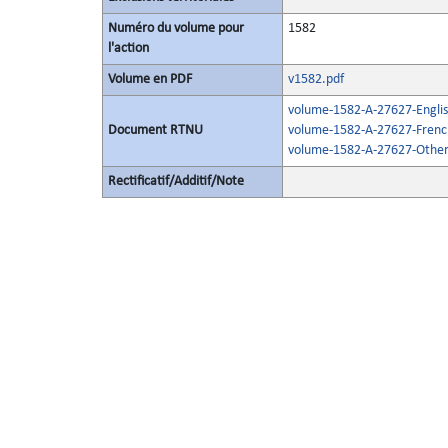
Numéro du volume pour
1582
l'action
Volume en PDF
v1582.pdf
volume-1582-A-27627-Englis
Document RTNU
volume-1582-A-27627-Frenc
volume-1582-A-27627-Other
Rectificatif/Additif/Note