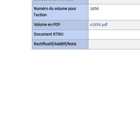
Numéro du volume pour
1656
l'action
Volume en PDF
v1656.pdf
Document RTNU
Rectificatif/Additif/Note