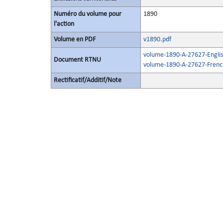
Numéro du volume pour
1890
l'action
Volume en PDF
v1890.pdf
volume-1890-A-27627-Englis
Document RTNU
volume-1890-A-27627-Frenc
Rectificatif/Additif/Note