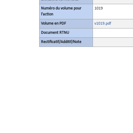
Numéro du volume pour
1019
l'action
Volume en PDF
v1019.pdf
Document RTNU
Rectificatif/Additif/Note