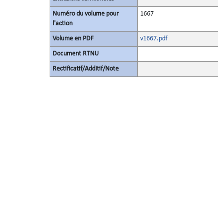
Numéro du volume pour
1667
l'action
Volume en PDF
v1667.pdf
Document RTNU
Rectificatif/Additif/Note