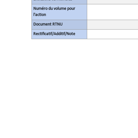
Numéro du volume pour
l'action
Document RTNU
Rectificatif/Additif/Note