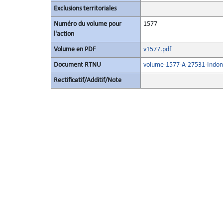
Exclusions territoriales
Numéro du volume pour
1577
l'action
Volume en PDF
v1577.pdf
Document RTNU
volume-1577-A-27531-Indon
Rectificatif/Additif/Note