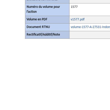
Numéro du volume pour
1577
l'action
Volume en PDF
v1577.pdf
Document RTNU
volume-1577-A-27531-Indon
Rectificatif/Additif/Note