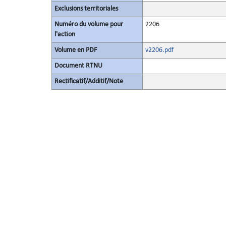
Exclusions territoriales
Numéro du volume pour
2206
l'action
Volume en PDF
v2206.pdf
Document RTNU
Rectificatif/Additif/Note