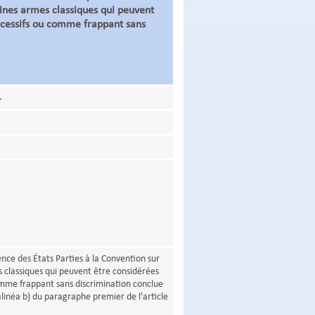
taines armes classiques qui peuvent
xcessifs ou comme frappant sans
.
nce des États Parties à la Convention sur
es classiques qui peuvent être considérées
mme frappant sans discrimination conclue
inéa b) du paragraphe premier de l'article