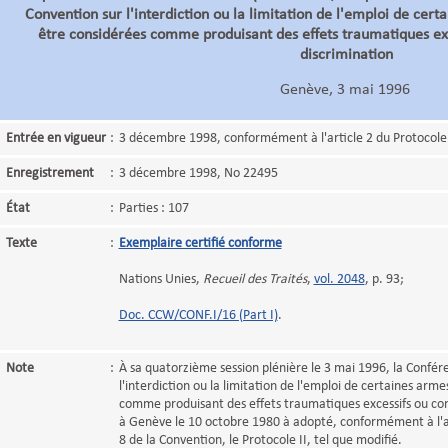
Convention sur l'interdiction ou la limitation de l'emploi de cer
être considérées comme produisant des effets traumatiques e
discrimination
Genève, 3 mai 1996
Entrée en vigueur
:
3 décembre 1998, conformément à l'article 2 du Protocole
Enregistrement
:
3 décembre 1998, No 22495
État
:
Parties : 107
Texte
:
Exemplaire certifié conforme
Nations Unies,
Recueil des Traités
,
vol. 2048
, p. 93;
Doc. CCW/CONF.I/16 (Part I)
.
Note
:
À sa quatorzième session plénière le 3 mai 1996, la Confére
l'interdiction ou la limitation de l'emploi de certaines arm
comme produisant des effets traumatiques excessifs ou co
à Genève le 10 octobre 1980 à adopté, conformément à l'al
8 de la Convention, le Protocole II, tel que modifié.