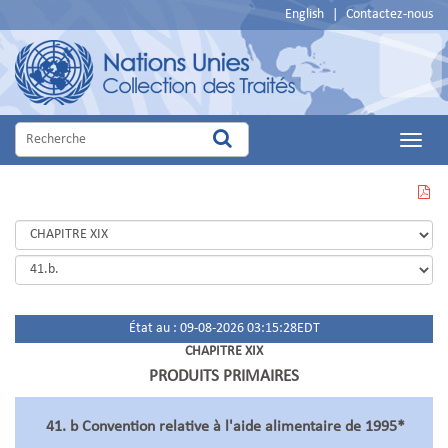
English
|
Contactez-nous
Main
Menu
VOIR
CETTE
PAGE
EN
PDF
État au : 09-08-2026 03:15:28EDT
CHAPITRE XIX
PRODUITS PRIMAIRES
41. b Convention relative à l'aide alimentaire de 1995*