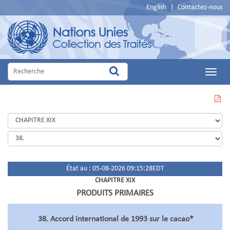
English
|
Contactez-nous
Main
Menu
VOIR
CETTE
PAGE
EN
PDF
État au : 05-08-2026 09:15:28EDT
CHAPITRE XIX
PRODUITS PRIMAIRES
38. Accord international de 1993 sur le cacao*