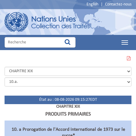
English
|
Contactez-nous
Main
Menu
VOIR
CETTE
PAGE
EN
PDF
État au : 08-08-2026 09:15:27EDT
CHAPITRE XIX
PRODUITS PRIMAIRES
10. a Prorogation de l'Accord international de 1973 sur le
sucre*