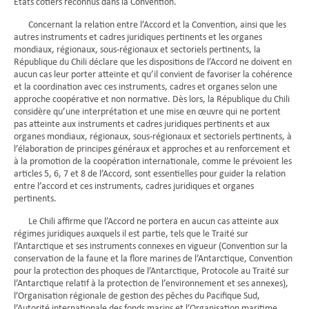
États côtiers reconnus dans la Convention.
Concernant la relation entre l’Accord et la Convention, ainsi que les
autres instruments et cadres juridiques pertinents et les organes
mondiaux, régionaux, sous-régionaux et sectoriels pertinents, la
République du Chili déclare que les dispositions de l’Accord ne doivent en
aucun cas leur porter atteinte et qu’il convient de favoriser la cohérence
et la coordination avec ces instruments, cadres et organes selon une
approche coopérative et non normative. Dès lors, la République du Chili
considère qu’une interprétation et une mise en œuvre qui ne portent
pas atteinte aux instruments et cadres juridiques pertinents et aux
organes mondiaux, régionaux, sous-régionaux et sectoriels pertinents, à
l’élaboration de principes généraux et approches et au renforcement et
à la promotion de la coopération internationale, comme le prévoient les
articles 5, 6, 7 et 8 de l’Accord, sont essentielles pour guider la relation
entre l’accord et ces instruments, cadres juridiques et organes
pertinents.
Le Chili affirme que l’Accord ne portera en aucun cas atteinte aux
régimes juridiques auxquels il est partie, tels que le Traité sur
l’Antarctique et ses instruments connexes en vigueur (Convention sur la
conservation de la faune et la flore marines de l’Antarctique, Convention
pour la protection des phoques de l’Antarctique, Protocole au Traité sur
l’Antarctique relatif à la protection de l’environnement et ses annexes),
l’Organisation régionale de gestion des pêches du Pacifique Sud,
l’Autorité internationale des fonds marins et l’Organisation maritime