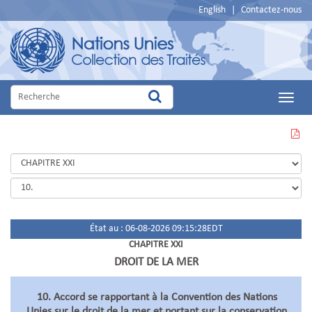
English
|
Contactez-nous
Main
Menu
VOIR
CETTE
PAGE
EN
PDF
État au : 06-08-2026 09:15:28EDT
CHAPITRE XXI
DROIT DE LA MER
10. Accord se rapportant à la Convention des Nations
Unies sur le droit de la mer et portant sur la conservation